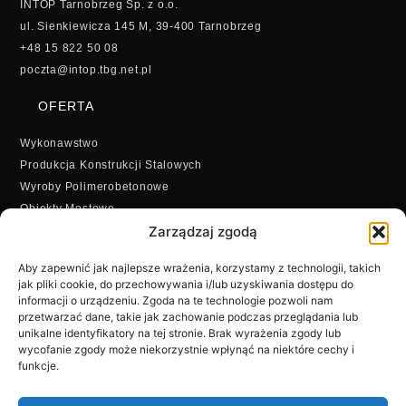
INTOP Tarnobrzeg Sp. z o.o.
ul. Sienkiewicza 145 M, 39-400 Tarnobrzeg
+48 15 822 50 08
poczta@intop.tbg.net.pl
OFERTA
Wykonawstwo
Produkcja Konstrukcji Stalowych
Wyroby Polimerobetonowe
Obiekty Mostowe
Zarządzaj zgodą
Mikropale
Obiekty Zabytkowe
Aby zapewnić jak najlepsze wrażenia, korzystamy z technologii, takich
jak pliki cookie, do przechowywania i/lub uzyskiwania dostępu do
informacji o urządzeniu. Zgoda na te technologie pozwoli nam
przetwarzać dane, takie jak zachowanie podczas przeglądania lub
unikalne identyfikatory na tej stronie. Brak wyrażenia zgody lub
wycofanie zgody może niekorzystnie wpłynąć na niektóre cechy i
funkcje.