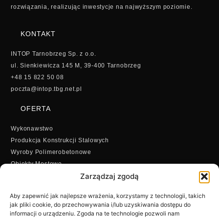
rozwiązania, realizując inwestycje na najwyższym poziomie.
KONTAKT
INTOP Tarnobrzeg Sp. z o.o.
ul. Sienkiewicza 145 M, 39-400 Tarnobrzeg
+48 15 822 50 08
poczta@intop.tbg.net.pl
OFERTA
Wykonawstwo
Produkcja Konstrukcji Stalowych
Wyroby Polimerobetonowe
Obiekty Mostowe
Zarządzaj zgodą
Mikropale
Obiekty Zabytkowe
Aby zapewnić jak najlepsze wrażenia, korzystamy z technologii, takich
jak pliki cookie, do przechowywania i/lub uzyskiwania dostępu do
informacji o urządzeniu. Zgoda na te technologie pozwoli nam